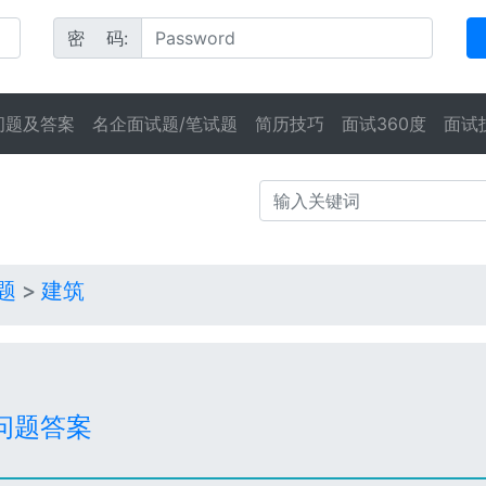
密 码:
问题及答案
名企面试题/笔试题
简历技巧
面试360度
面试
题
>
建筑
问题答案