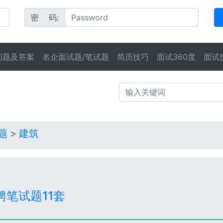
密 码:
问题及答案
名企面试题/笔试题
简历技巧
面试360度
面试
题
>
建筑
笔试题11套