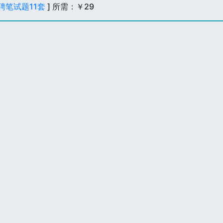
聘笔试题11套
] 所需：￥29