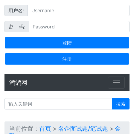
用户名:
密 码:
登陆
注册
鸿鹄网
搜索
当前位置：
首页
>
名企面试题/笔试题
>
金