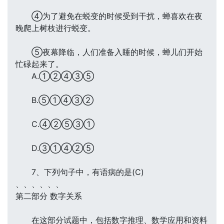
④为了避免在蜕变的时候受到干扰，蝉喜欢在夜
晚爬上树枝进行蜕变。
⑤夜幕降临，人们准备入睡的时候，蝉儿们开始
忙碌起来了。
A.①②④③⑤
B.⑤①④③②
C.④②⑤③①
D.③①④②⑤
7、下列句子中，有语病的是(C)
、、、、、、
第二部分 数字关系
在这部分试题中，包括数字推理、数学应用和资料